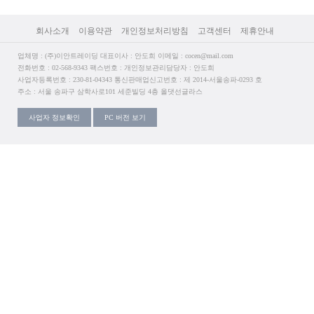
회사소개
이용약관
개인정보처리방침
고객센터
제휴안내
업체명 : (주)이안트레이딩 대표이사 : 안도희 이메일 : cocen@mail.com
전화번호 : 02-568-9343 팩스번호 : 개인정보관리담당자 : 안도희
사업자등록번호 : 230-81-04343 통신판매업신고번호 : 제 2014-서울송파-0293 호
주소 : 서울 송파구 삼학사로101 세준빌딩 4층 올댓선글라스
사업자 정보확인
PC 버전 보기