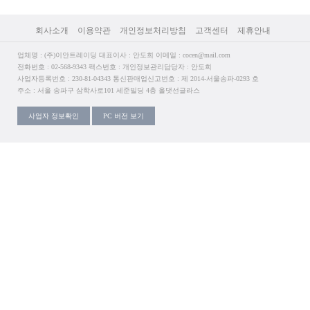
회사소개
이용약관
개인정보처리방침
고객센터
제휴안내
업체명 : (주)이안트레이딩 대표이사 : 안도희 이메일 : cocen@mail.com
전화번호 : 02-568-9343 팩스번호 : 개인정보관리담당자 : 안도희
사업자등록번호 : 230-81-04343 통신판매업신고번호 : 제 2014-서울송파-0293 호
주소 : 서울 송파구 삼학사로101 세준빌딩 4층 올댓선글라스
사업자 정보확인
PC 버전 보기