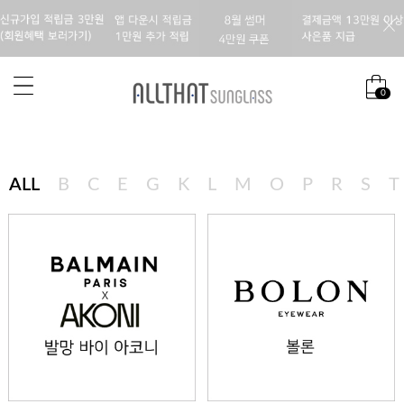
0
ALL
B
C
E
G
K
L
M
O
P
R
S
T