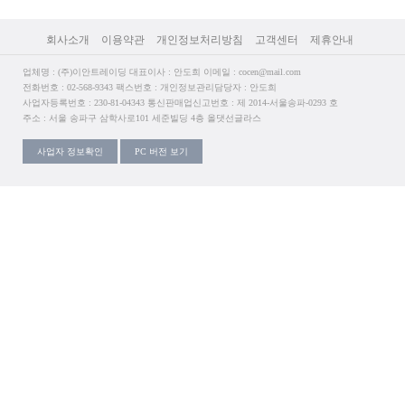
회사소개
이용약관
개인정보처리방침
고객센터
제휴안내
업체명 : (주)이안트레이딩 대표이사 : 안도희 이메일 : cocen@mail.com
전화번호 : 02-568-9343 팩스번호 : 개인정보관리담당자 : 안도희
사업자등록번호 : 230-81-04343 통신판매업신고번호 : 제 2014-서울송파-0293 호
주소 : 서울 송파구 삼학사로101 세준빌딩 4층 올댓선글라스
사업자 정보확인
PC 버전 보기