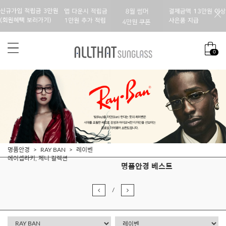
0
명품안경
RAY BAN
레이벤
에이셉라키, 제니 컬렉션
명품안경 베스트
/