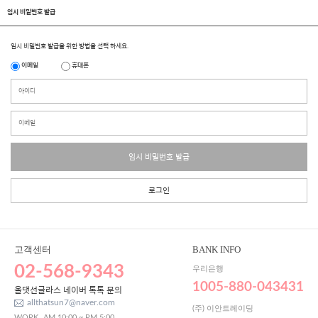
임시 비밀번호 발급
임시 비밀번호 발급을 위한 방법을 선택 하세요.
이메일
휴대폰
임시 비밀번호 발급
로그인
고객센터
BANK INFO
02-568-9343
우리은행
1005-880-043431
올댓선글라스 네이버 톡톡 문의
allthatsun7@naver.com
(주) 이안트레이딩
WORK
AM 10:00 ~ PM 5:00