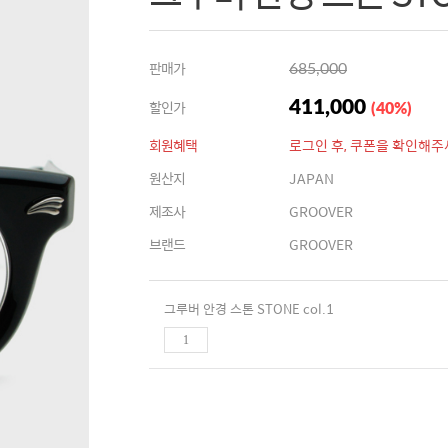
판매가
685,000
할인가
411,000
(
40
%
)
회원혜택
로그인 후, 쿠폰을 확인해주
원산지
JAPAN
제조사
GROOVER
브랜드
GROOVER
그루버 안경 스톤 STONE col.1