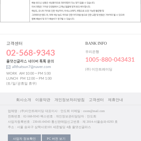
고객센터
BANK INFO
02-568-9343
우리은행
1005-880-043431
올댓선글라스 네이버 톡톡 문의
allthatsun7@naver.com
(주) 이안트레이딩
WORK
AM 10:00 ~ PM 5:00
LUNCH
PM 12:00 ~ PM 1:00
(토/일/공휴일 휴무)
회사소개
이용약관
개인정보처리방침
고객센터
제휴안내
업체명 : (주)이안트레이딩 대표이사 : 안도희 이메일 : cocen@mail.com
전화번호 : 02-568-9343 팩스번호 : 개인정보관리담당자 : 안도희
사업자등록번호 : 230-81-04343 통신판매업신고번호 : 제 2014-서울송파-0293 호
주소 : 서울 송파구 삼학사로101 세준빌딩 4층 올댓선글라스
사업자 정보확인
PC 버전 보기