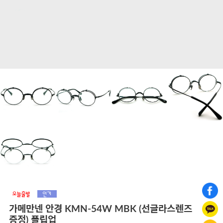
가메만넨 안경 KMN-54W MBK (선글라스렌즈
증정) 플립업