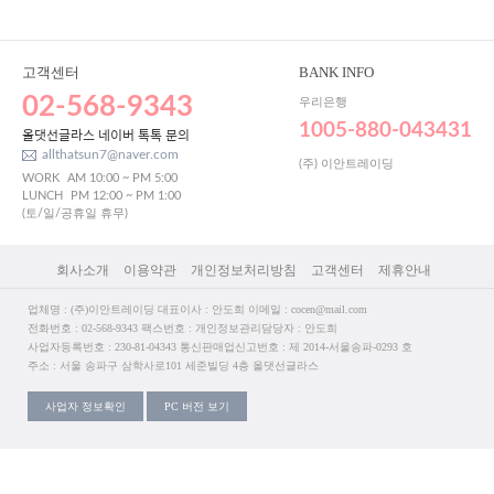
고객센터
BANK INFO
02-568-9343
우리은행
1005-880-043431
올댓선글라스 네이버 톡톡 문의
allthatsun7@naver.com
(주) 이안트레이딩
WORK
AM 10:00 ~ PM 5:00
LUNCH
PM 12:00 ~ PM 1:00
(토/일/공휴일 휴무)
회사소개
이용약관
개인정보처리방침
고객센터
제휴안내
업체명 : (주)이안트레이딩 대표이사 : 안도희 이메일 : cocen@mail.com
전화번호 : 02-568-9343 팩스번호 : 개인정보관리담당자 : 안도희
사업자등록번호 : 230-81-04343 통신판매업신고번호 : 제 2014-서울송파-0293 호
주소 : 서울 송파구 삼학사로101 세준빌딩 4층 올댓선글라스
사업자 정보확인
PC 버전 보기