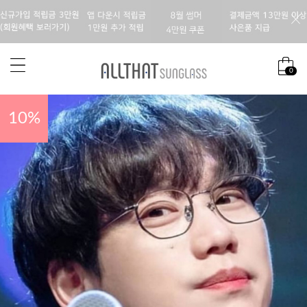
0
10
%