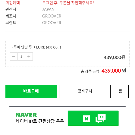
회원혜택
로그인 후, 쿠폰을 확인해주세요!
원산지
JAPAN
제조사
GROOVER
브랜드
GROOVER
그루버 안경 루크 LUKE (47) Col.1
439,000
원
439,000
원
총 상품 금액
바로구매
장바구니
찜