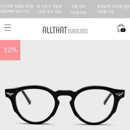
0
10
%