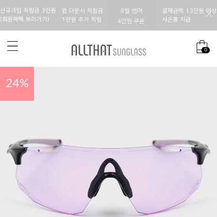
0
24
%