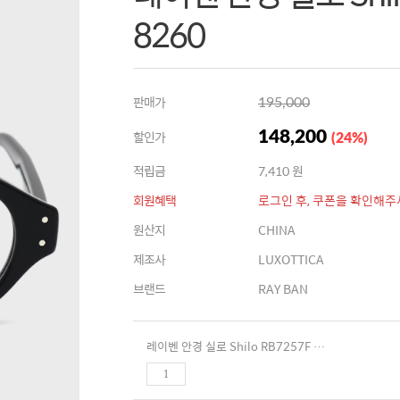
8260
판매가
195,000
할인가
148,200
(
24
%
)
적립금
7,410 원
회원혜택
로그인 후, 쿠폰을 확인해주
원산지
CHINA
제조사
LUXOTTICA
브랜드
RAY BAN
레이벤 안경 실로 Shilo RB7257F 8260