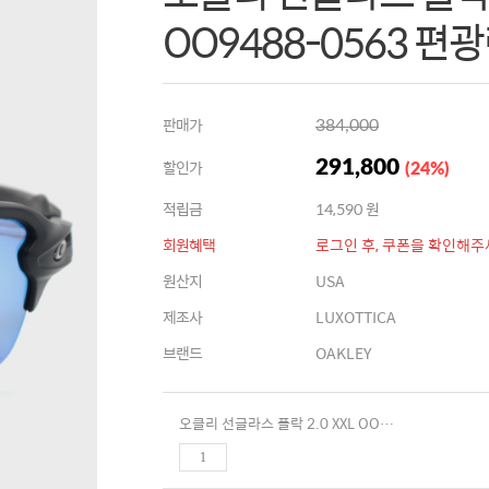
OO9488-0563 편
판매가
384,000
할인가
291,800
(
24
%
)
적립금
14,590 원
회원혜택
로그인 후, 쿠폰을 확인해주
원산지
USA
제조사
LUXOTTICA
브랜드
OAKLEY
오클리 선글라스 플락 2.0 XXL OO9488-0563 편광렌즈