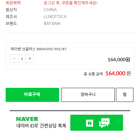
회원혜택
로그인 후, 쿠폰을 확인해주세요!
원산지
CHINA
제조사
LUXOTTICA
브랜드
RAY BAN
레이벤 선글라스 RB4459D 901/87
164,000
원
164,000
원
총 상품 금액
바로구매
장바구니
찜