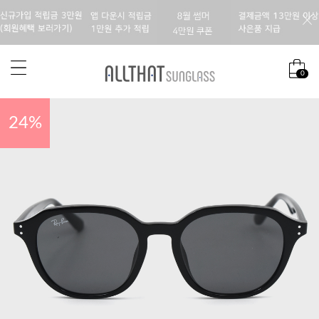
0
24
%