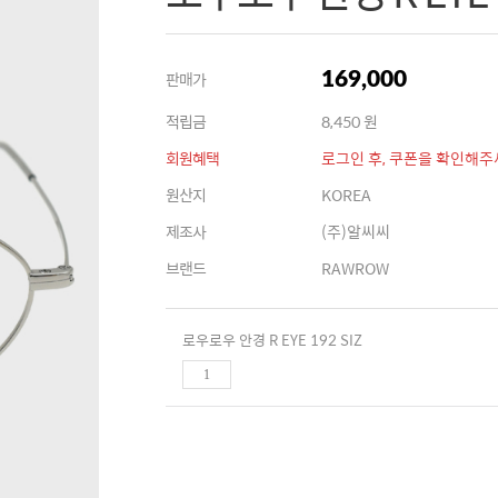
판매가
169,000
적립금
8,450 원
회원혜택
로그인 후, 쿠폰을 확인해주
원산지
KOREA
제조사
(주)알씨씨
브랜드
RAWROW
로우로우 안경 R EYE 192 SIZ