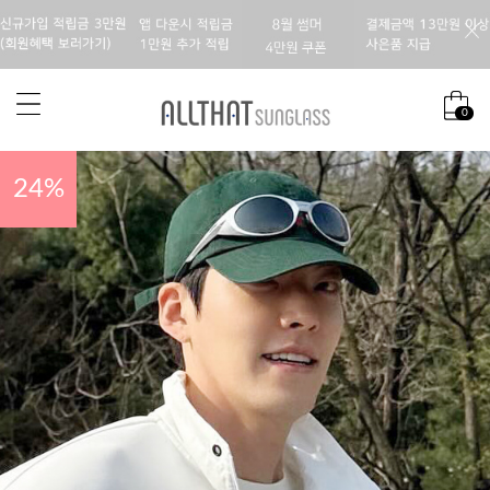
0
24
%