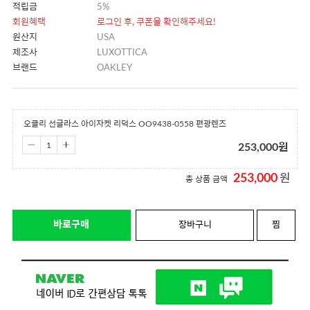
적립금
5%
회원혜택
로그인 후, 쿠폰을 확인해주세요!
원산지
USA
제조사
LUXOTTICA
브랜드
OAKLEY
오클리 선글라스 아이자켓 리덕스 OO9438-0558 편광렌즈
253,000
원
253,000
원
총 상품 금액
바로구매
장바구니
찜