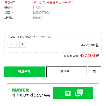
회원혜택
로그인 후, 쿠폰을 확인해주세요!
원산지
ITALY
제조사
LUXOTTICA
브랜드
PRADA
프라다 안경 VPRA53 1BC-1O1 (56)
427,100
원
427,100
원
총 상품 금액
바로구매
장바구니
찜