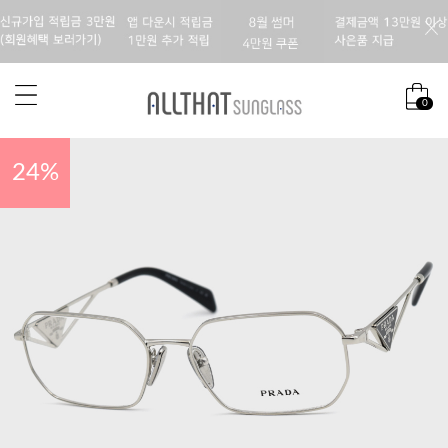
0
24
%