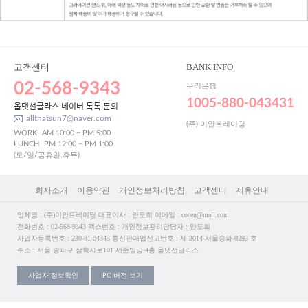
고객센터
BANK INFO
02-568-9343
우리은행
1005-880-043431
올댓선글라스 네이버 톡톡 문의
allthatsun7@naver.com
(주) 이안트레이딩
WORK
AM 10:00 ~ PM 5:00
LUNCH
PM 12:00 ~ PM 1:00
(토/일/공휴일 휴무)
회사소개
이용약관
개인정보처리방침
고객센터
제휴안내
업체명 : (주)이안트레이딩 대표이사 : 안도희 이메일 : cocen@mail.com
전화번호 : 02-568-9343 팩스번호 : 개인정보관리담당자 : 안도희
사업자등록번호 : 230-81-04343 통신판매업신고번호 : 제 2014-서울송파-0293 호
주소 : 서울 송파구 삼학사로101 세준빌딩 4층 올댓선글라스
사업자 정보확인
PC 버전 보기