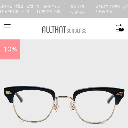
0
10
%