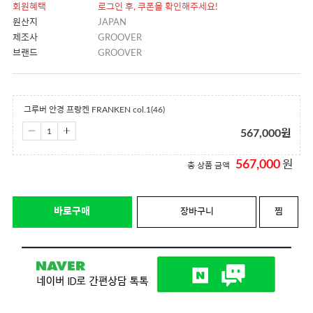
회원혜택
로그인 후, 쿠폰을 확인해주세요!
원산지
JAPAN
제조사
GROOVER
브랜드
GROOVER
그루버 안경 프랑켄 FRANKEN col.1(46)
567,000
원
567,000
원
총 상품 금액
바로구매
장바구니
찜