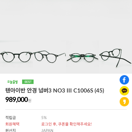
텐아이반 안경 넘버3 NO3 III C1006S (45)
989,000
원
적립금
5%
회원혜택
로그인 후, 쿠폰을 확인해주세요!
원산지
JAPAN