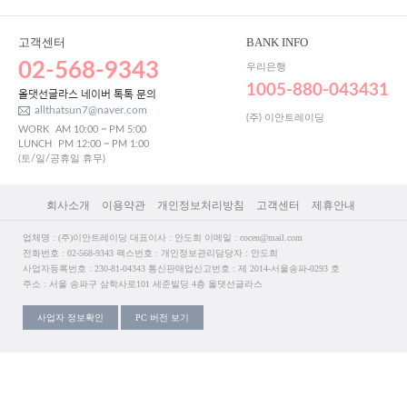
고객센터
BANK INFO
02-568-9343
우리은행
1005-880-043431
올댓선글라스 네이버 톡톡 문의
allthatsun7@naver.com
(주) 이안트레이딩
WORK
AM 10:00 ~ PM 5:00
LUNCH
PM 12:00 ~ PM 1:00
(토/일/공휴일 휴무)
회사소개
이용약관
개인정보처리방침
고객센터
제휴안내
업체명 : (주)이안트레이딩 대표이사 : 안도희 이메일 : cocen@mail.com
전화번호 : 02-568-9343 팩스번호 : 개인정보관리담당자 : 안도희
사업자등록번호 : 230-81-04343 통신판매업신고번호 : 제 2014-서울송파-0293 호
주소 : 서울 송파구 삼학사로101 세준빌딩 4층 올댓선글라스
사업자 정보확인
PC 버전 보기