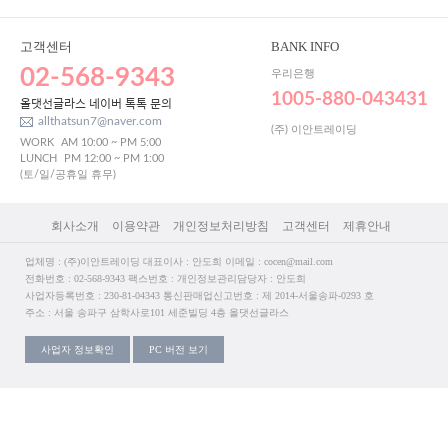
고객센터
BANK INFO
02-568-9343
우리은행
1005-880-043431
올댓선글라스 네이버 톡톡 문의
allthatsun7@naver.com
(주) 이안트레이딩
WORK
AM 10:00 ~ PM 5:00
LUNCH
PM 12:00 ~ PM 1:00
(토/일/공휴일 휴무)
회사소개
이용약관
개인정보처리방침
고객센터
제휴안내
업체명 : (주)이안트레이딩 대표이사 : 안도희 이메일 : cocen@mail.com
전화번호 : 02-568-9343 팩스번호 : 개인정보관리담당자 : 안도희
사업자등록번호 : 230-81-04343 통신판매업신고번호 : 제 2014-서울송파-0293 호
주소 : 서울 송파구 삼학사로101 세준빌딩 4층 올댓선글라스
사업자 정보확인
PC 버전 보기