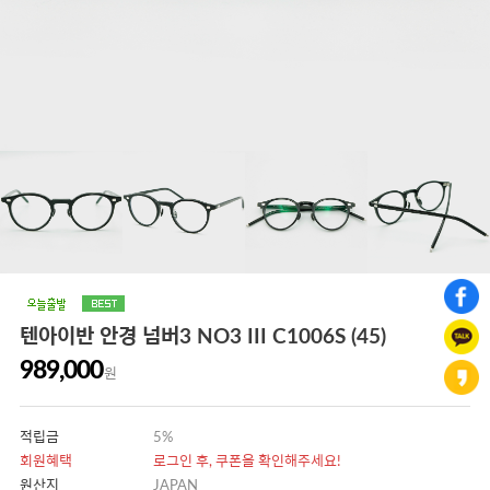
텐아이반 안경 넘버3 NO3 III C1006S (45)
989,000
원
적립금
5%
회원혜택
로그인 후, 쿠폰을 확인해주세요!
원산지
JAPAN