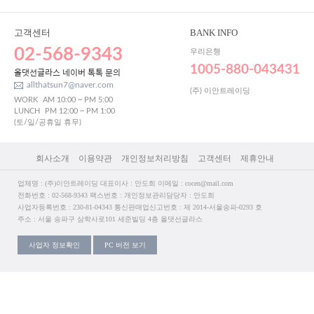
고객센터
BANK INFO
02-568-9343
우리은행
1005-880-043431
올댓선글라스 네이버 톡톡 문의
allthatsun7@naver.com
(주) 이안트레이딩
WORK
AM 10:00 ~ PM 5:00
LUNCH
PM 12:00 ~ PM 1:00
(토/일/공휴일 휴무)
회사소개
이용약관
개인정보처리방침
고객센터
제휴안내
업체명 : (주)이안트레이딩 대표이사 : 안도희 이메일 : cocen@mail.com
전화번호 : 02-568-9343 팩스번호 : 개인정보관리담당자 : 안도희
사업자등록번호 : 230-81-04343 통신판매업신고번호 : 제 2014-서울송파-0293 호
주소 : 서울 송파구 삼학사로101 세준빌딩 4층 올댓선글라스
사업자 정보확인
PC 버전 보기