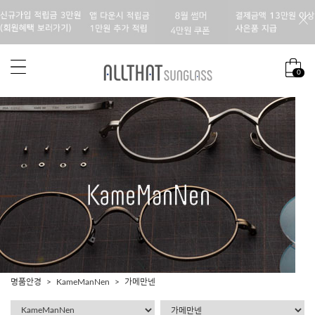
0
명품안경
KameManNen
가메만넨