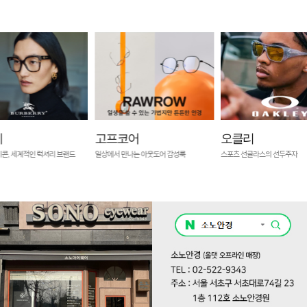
리
고프코어
오클리
콘, 세계적인 럭셔리 브랜드
일상에서 만나는 아웃도어 감성룩
스포츠 선글라스의 선두주자