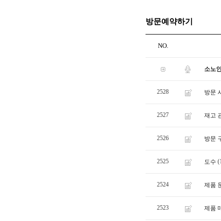
방문예약하기
NO.
소노안
2528
방문 
2527
재고 
2526
방문 
2525
(
도수
2524
제품 
2523
제품 