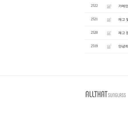
2522
가메만
2521
재고 
2520
재고 
2519
안녕하