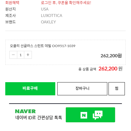
회원혜택
로그인 후, 쿠폰을 확인해주세요!
원산지
USA
제조사
LUXOTTICA
브랜드
OAKLEY
오클리 선글라스 스턴트 데빌 OO9517-1039
262,200
원
262,200
원
총 상품 금액
바로구매
장바구니
찜